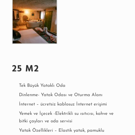
SPA
BATH-
1
Queen
suite
with
spa
bath-
2
QUEEN
25 M2
SUITE
WITH
SPA
Tek Büyük Yataklı Oda
BATH-
Dinlenme- Yatak Odası ve Oturma Alanı
2
İnternet – ücretsiz kablosuz İnternet erişimi
Yemek ve İçecek -Elektrikli su ısıtıcısı, kahve ve
bitki çayları ve oda servisi
Yatak Özellikleri – Elastik yatak, pamuklu